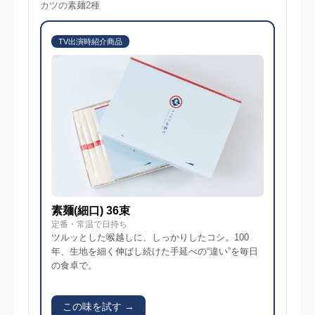
カツの素麺2種
TV出演時紹介商品
素麺(細口) 36束
定番・常温で日持ち
ツルッとした喉越しに、しっかりしたコシ。100
年、生地を細く伸ばし続けた手延べの“違い”を毎日
の食卓で。
この味を試す →