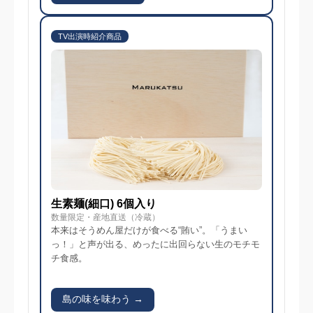
TV出演時紹介商品
生素麺(細口) 6個入り
数量限定・産地直送（冷蔵）
本来はそうめん屋だけが食べる“賄い”。「うまい
っ！」と声が出る、めったに出回らない生のモチモ
チ食感。
島の味を味わう →