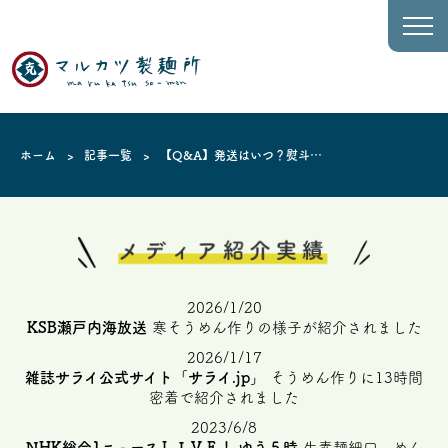
ホーム
記事一覧
【Q&A】発送はいつ？熨斗
（のし）は？――マルカツ製麺
所・通販ご利用ガイド
2026/1/20
KSB瀬戸内海放送
寒そうめん作りの様子が紹介されました
2026/1/17
雑誌サライ公式サイト「サライ.jp」
そうめん作りに13時間
密着で紹介されました
2023/6/8
NHK総合1ニュースＬＩＶＥ！ ゆう５時
生素麺細口、めん