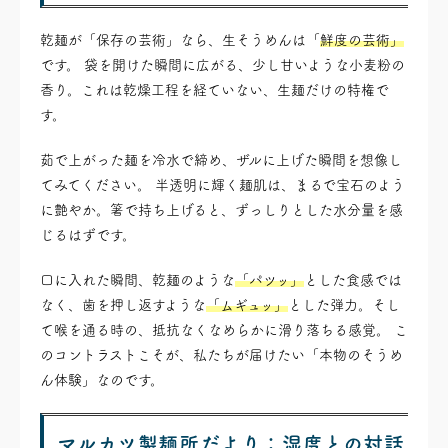
乾麺が「保存の芸術」なら、生そうめんは「
鮮度の芸術」
です。 袋を開けた瞬間に広がる、少し甘いような小麦粉の
香り。これは乾燥工程を経ていない、生麺だけの特権で
す。
茹で上がった麺を冷水で締め、ザルに上げた瞬間を想像し
てみてください。 半透明に輝く麺肌は、まるで宝石のよう
に艶やか。箸で持ち上げると、ずっしりとした水分量を感
じるはずです。
口に入れた瞬間、乾麺のような
「パツッ」
とした食感では
なく、歯を押し返すような
「ムギュッ」
とした弾力。そし
て喉を通る時の、抵抗なくなめらかに滑り落ちる感覚。 こ
のコントラストこそが、私たちが届けたい「本物のそうめ
ん体験」なのです。
マルカツ製麺所だより：湿度との対話