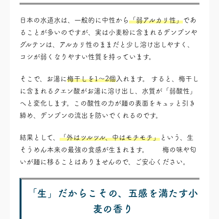
日本の水道水は、一般的に中性から
「弱アルカリ性」
であ
ることが多いのですが、実は小麦粉に含まれるデンプンや
グルテンは、アルカリ性のままだと少し溶け出しやすく、
コシが弱くなりやすい性質を持っています。
そこで、お湯に
梅干しを1〜2個
入れます。 すると、梅干し
に含まれるクエン酸がお湯に溶け出し、水質が「弱酸性」
へと変化します。この酸性の力が麺の表面をキュッと引き
締め、デンプンの流出を防いでくれるのです。
結果として、
「外はツルツル、中はモチモチ」
という、生
そうめん本来の最強の食感が生まれます。 梅の味や匂
いが麺に移ることはありませんので、ご安心ください。
「生」だからこその、五感を満たす小
麦の香り