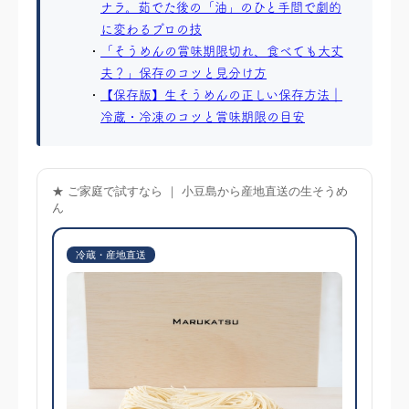
ナラ。茹でた後の「油」のひと手間で劇的
に変わるプロの技
「そうめんの賞味期限切れ、食べても大丈
夫？」保存のコツと見分け方
【保存版】生そうめんの正しい保存方法｜
冷蔵・冷凍のコツと賞味期限の目安
★ ご家庭で試すなら ｜ 小豆島から産地直送の生そうめ
ん
冷蔵・産地直送