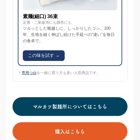
素麺(細口) 36束
定番・ご家庭用にも贈答にも
ツルッとした喉越しに、しっかりしたコシ。100
年、生地を細く伸ばし続けた手延べの“違い”を毎日
の食卓で。
この味を試す →
＊
専用つゆ
を一緒に買う方も多い人気商品です。
マルカツ製麺所についてはこちら
購入はこちら