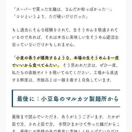
「スーパーで買った生麺は、なんだか粉っぽかった…」
「コシというより、ただ硬いだけだった」
もし過去にそんな経験をされて、生そうめんを敬遠されて
いるのであれば、それは本当に美味しい生そうめん还没出
会っていないだけかもしれません。
「
小麦の香りが爆発するような、本場の生そうめんを一度
でいいから食べてみたい」
そう思われた方は、ぜひ一度、
私たちの直販サイトを覗いてみてください。工場から直送
する鮮度は、市販品とは一線を画すと自負しています。
最後に：小豆島のマルカツ製麺所から
最後まで読んでいただき、ありがとうございます。 たかが
茹で方、されど茹で方。 手間ひまかけて作った麺だからこ
そ、最後にお客様の手で最高に美味しく仕上げていただけ