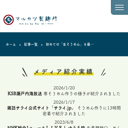
ホーム
記事一覧
初めての「生そうめん」を最高
に美味しく。 ――職人が教え
る失敗しない茹で方と、保存の
コツ
2026/1/20
KSB瀬戸内海放送
寒そうめん作りの様子が紹介されました
2026/1/17
雑誌サライ公式サイト「サライ.jp」
そうめん作りに13時間
密着で紹介されました
2023/6/8
NHK総合1ニュースＬＩＶＥ！ ゆう５時
生素麺細口、めん