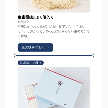
生素麺(細口) 6個入り
数量限定
本来はそうめん屋だけが食べる“賄い”。「うまい
っ！」と声が出る、めったに出回らない生のモチモ
チ食感。
島の味を味わう →
常温保存でお届け