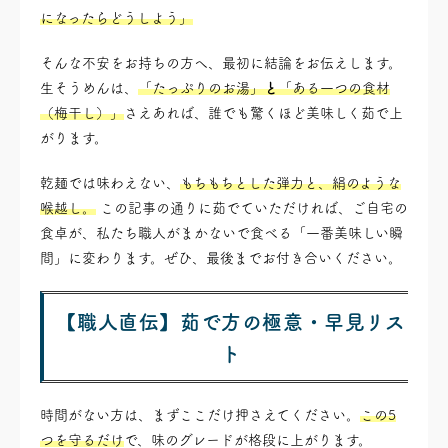
になったらどうしよう」
そんな不安をお持ちの方へ、最初に結論をお伝えします。
生そうめんは、
「たっぷりのお湯」
と
「ある一つの食材
（梅干し）」
さえあれば、誰でも驚くほど美味しく茹で上
がります。
乾麺では味わえない、
もちもちとした弾力と、絹のような
喉越し。
この記事の通りに茹でていただければ、ご自宅の
食卓が、私たち職人がまかないで食べる「一番美味しい瞬
間」に変わります。ぜひ、最後までお付き合いください。
【職人直伝】茹で方の極意・早見リス
ト
時間がない方は、まずここだけ押さえてください。
この5
つを守るだけ
で、味のグレードが格段に上がります。