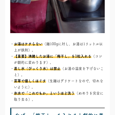
お湯はケチらない
（麺100gに対し、お湯は1リットル以
上が鉄則）。
【重要】沸騰したお湯に「梅干し」を1粒入れる
（コシ
が劇的に変わります）。
差し水（びっくり水）は禁止
（お湯の温度を下げないこ
と）。
菜箸で優しくほぐす
（生麺はデリケートなので、切れな
いように）。
氷水で「これでもか」というほど洗う
（ぬめりを完全に
取り去る）。