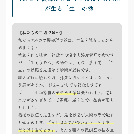
が生む「生」の命
【私たちの工場では…】
私たちマルカツ製麺所の朝は、空気を読むことから
始まります。
乾麺を作る場合、乾燥室の温度と湿度管理が命です
が、「生そうめん」の場合は、その一歩手前、「半
生」の状態を見極める瞬間が勝負です。
職人が麺に触れた時、指先に吸い付くようなしっと
り感があるか。 ほんの少しでも乾燥しすぎれ
ば、 生麺特有の
モチモチ感
は失われます。逆に
水分が多すぎれば、ご家庭に届くまでに品質が落ち
てしまう。
機械の数値も見ますが、最後は必ず人間の手で触れ
て確かめます。
「今日は湿気が多いから、もう少し
だけ風を当てよう」
。そんな職人の微調整の積み重