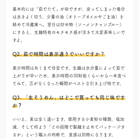
基本的には「茹でたて」が命ですが、余ってしまった場合
は水をよく切り、少量の油（オリーブオイルやごま油）を
絡めて冷蔵庫へ。翌日は炒め物（ソーメンチャンプルー）
にすると、生麺特有のモチモチ感が活きて大変美味しいで
すよ。
Q2. 茹で時間は表示通りでいいですか？
表示時間はあくまで目安です。生麺は水分量によって茹で
上がりが早いため、表示時間の30秒前くらいから一本食べ
てみて、芯がなくなった瞬間がベストな引き上げ時です。
Q3. 「生そうめん」はどこで買っても同じ味です
か
？
いいえ、実は全く違います。使用する小麦粉の種類、塩加
減、そして何より「どの段階で製麺を止めてパッケージす
るか」という職人の判断で、食感は別物になります。